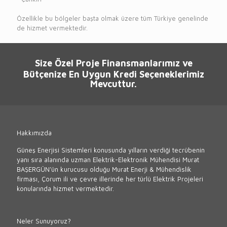
Özellikle bu bölgeler başta olmak üzere tüm Türkiye genelinde
de hizmet vermektedir.
Size Özel Proje Finansmanlarımız ve
Bütçenize En Uygun Kredi Seçeneklerimiz
Mevcuttur.
Hakkımızda
Güneş Enerjisi Sistemleri konusunda yılların verdiği tecrübenin
yanı sıra alanında uzman Elektrik-Elektronik Mühendisi Murat
BAŞERGÜN’ün kurucusu olduğu Murat Enerji & Mühendislik
firması, Çorum ili ve çevre illerinde her türlü Elektrik Projeleri
konularında hizmet vermektedir.
Neler Sunuyoruz?