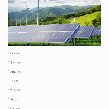
* Çorum
* Samsun
* Amasya
* Tokat
* Yozgat
* Sinop
* Çankırı